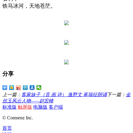
铁马冰河，天地苍茫。
分享
上一篇：
客家妹子（音 画 诗） 逸野文 蒋瑞征朗诵
下一篇：
金
丝玉风云人物——赵宏峰
标准版
触屏版
电脑版
客户端
© Comsenz Inc.
首页