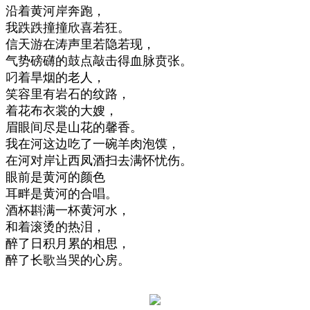
沿着黄河岸奔跑，
我跌跌撞撞欣喜若狂。
信天游在涛声里若隐若现，
气势磅礴的鼓点敲击得血脉贲张。
叼着旱烟的老人，
笑容里有岩石的纹路，
着花布衣裳的大嫂，
眉眼间尽是山花的馨香。
我在河这边吃了一碗羊肉泡馍，
在河对岸让西凤酒扫去满怀忧伤。
眼前是黄河的颜色
耳畔是黄河的合唱。
酒杯斟满一杯黄河水，
和着滚烫的热泪，
醉了日积月累的相思，
醉了长歌当哭的心房。