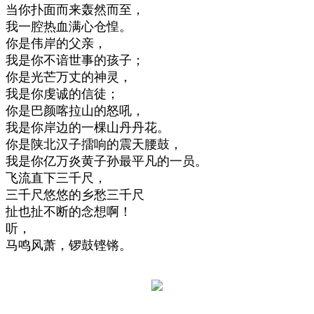
当你扑面而来轰然而至，
我一腔热血满心仓惶。
你是伟岸的父亲，
我是你不谙世事的孩子；
你是光芒万丈的神灵，
我是你虔诚的信徒；
你是巴颜喀拉山的怒吼，
我是你岸边的一棵山丹丹花。
你是陕北汉子擂响的震天腰鼓，
我是你亿万炎黄子孙最平凡的一员。
飞流直下三千尺，
三千尺悠悠的乡愁三千尺
扯也扯不断的念想啊！
听，
马鸣风萧，锣鼓铿锵。