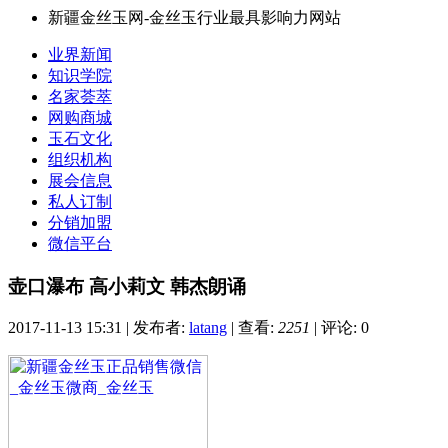
新疆金丝玉网-金丝玉行业最具影响力网站
业界新闻
知识学院
名家荟萃
网购商城
玉石文化
组织机构
展会信息
私人订制
分销加盟
微信平台
壶口瀑布 高小莉文 韩杰朗诵
2017-11-13 15:31
|
发布者:
latang
|
查看:
2251
|
评论: 0