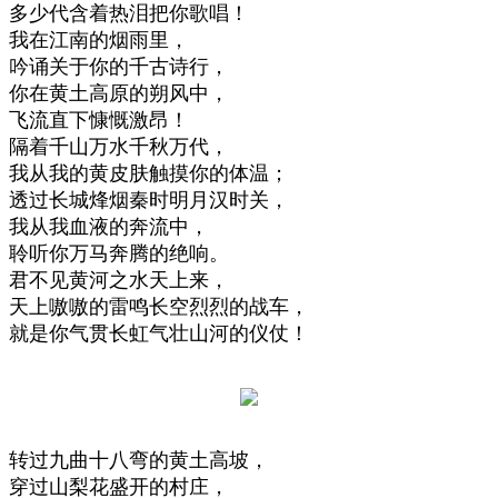
多少代含着热泪把你歌唱！
我在江南的烟雨里，
吟诵关于你的千古诗行，
你在黄土高原的朔风中，
飞流直下慷慨激昂！
隔着千山万水千秋万代，
我从我的黄皮肤触摸你的体温；
透过长城烽烟秦时明月汉时关，
我从我血液的奔流中，
聆听你万马奔腾的绝响。
君不见黄河之水天上来，
天上嗷嗷的雷鸣长空烈烈的战车，
就是你气贯长虹气壮山河的仪仗！
转过九曲十八弯的黄土高坡，
穿过山梨花盛开的村庄，