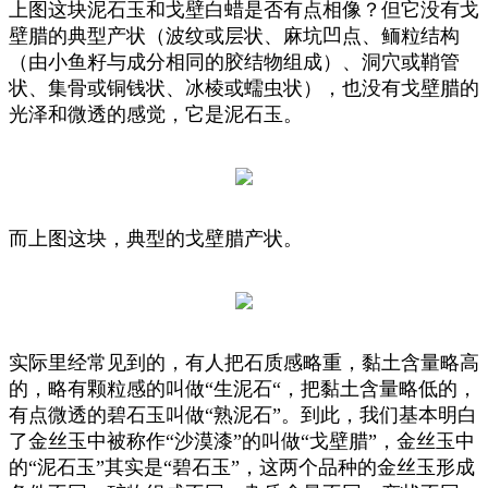
上图这块泥石玉和戈壁白蜡是否有点相像？但它没有戈
壁腊的典型产状（波纹或层状、麻坑凹点、鲕粒结构
（由小鱼籽与成分相同的胶结物组成）、洞穴或鞘管
状、集骨或铜钱状、冰棱或蠕虫状），也没有戈壁腊的
光泽和微透的感觉，它是泥石玉。
而上图这块，典型的戈壁腊产状。
实际里经常见到的，有人把石质感略重，黏土含量略高
的，略有颗粒感的叫做“生泥石“，把黏土含量略低的，
有点微透的碧石玉叫做“熟泥石”。到此，我们基本明白
了金丝玉中被称作“沙漠漆”的叫做“戈壁腊”，金丝玉中
的“泥石玉”其实是“碧石玉”，这两个品种的金丝玉形成