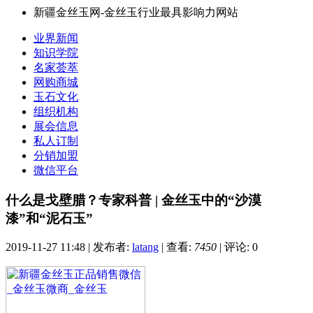
新疆金丝玉网-金丝玉行业最具影响力网站
业界新闻
知识学院
名家荟萃
网购商城
玉石文化
组织机构
展会信息
私人订制
分销加盟
微信平台
什么是戈壁腊？专家科普 | 金丝玉中的“沙漠
漆”和“泥石玉”
2019-11-27 11:48
|
发布者:
latang
|
查看:
7450
|
评论: 0