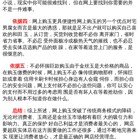
小说，现实中你可能很难找到， 但在网上要找到你需要的并
不是一件难事。
依据四
：
网上购玉更具便捷性网上购玉的另一个优点对宅
男腐女而言是最大的诱惑，那就是足不出户就可以购买自己喜
欢的和田 玉，从订货，买货到收货都不必你 离开家门，省时
省力省事。不必忍 受外面极冷或极热天气的摧残，也不必忍
受去实体店选购产品的烦 躁，在家等着送货上门的服务，是
很惬意的。
依据五
：
不必怀揣巨款购玉由于金丝玉是大价格的商品，
在购玉缴费的时候，网上购玉不必 像传统购物那样，怀揣巨
款或拿着 信用卡刷卡时候担心身边有人会窥 伺你，而担心自
己的安全问题，网上支付就不必担心这些问题，你可 以安心
的支付而不用过多的考虑周 围是否有坏人在等着抢劫你，因
为别人根本不知道你在做什么。
总结：
综上所述，网上购玉突破了传统商务模式的障碍，
无论对消费者、玉商还是金丝玉市场都有着巨 大的吸引力和
影响力。真正的保护 好自己利益才是消费者最关心的， 网店
要超跃实体店在这方面要做的工作还很多，通过不断地完善来
实 现更让消费者放心，才是最正确的 网店经营理念。