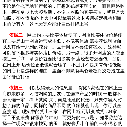
玉是没有任何售后的，付完钱就标志着成交，只要是金丝玉
不论是什么产地和产状的，再想退钱是不现实的，而且网络购
玉，存在至少七天鉴赏期，不论玉照照的真实与否，就算是天
仙照，在收货 后的七天中可以拿着这块玉咨询鉴定机构和懂
玉的所有人，这七天完全能让自己杜绝上当。
依据二
：
网上购玉要比实体店便宜，网店比实体店价格便
宜主要是由于网店运营成本低，不像实体店 需要花钱租店面
以及其他一系列的花费，并且开网店不要任何税收， 这样就
可以省下很多与实体店拼价格。另一点，很多开网店的人都更
接近一手商，拿货价就要比很多实 体店经营者还要低，所以
在网上开 店价位更低也就合理了，不过并不是所有价格低廉
的网店都是这样的理由，里面不排除有黑心老板将次货混在里
面将价位打低。
依据三
：
可以获得最大的信息量， 货比N家现在的网上玉
商越来越多，习惯网购的朋友们在选择产品的时候 一般都不
会只选一家，看上就购 买，而是随意的挑选，只要你输入 你
想了解的商品，同样的商品不同 的商家就会出现，你可以任
意挑 选，现实中的货比三家，在网上就 可以变成货比N家，
而且不会浪费 你很多的时间，而更好的一点是， 如果你想选
择一件现实中很难找到 的玉，就好像几十年前的一本很老 的