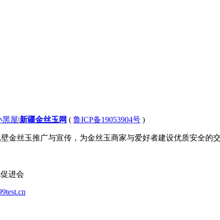
小黑屋
|
新疆金丝玉网
(
鲁ICP备19053904号
)
 致力于新疆戈壁金丝玉推广与宣传，为金丝玉商家与爱好者建设优质安全
化促进会
99test.cn