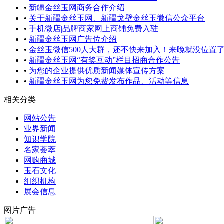
•
新疆金丝玉网商务合作介绍
•
关于新疆金丝玉网、新疆戈壁金丝玉微信公众平台
•
手机微店|品牌商家网上商铺免费入驻
•
新疆金丝玉网广告位介绍
•
金丝玉微信500人大群，还不快来加入！来晚就没位置
•
新疆金丝玉网“有奖互动”栏目招商合作公告
•
为您的企业提供优质新闻媒体宣传方案
•
新疆金丝玉网为您免费发布作品、活动等信息
相关分类
网站公告
业界新闻
知识学院
名家荟萃
网购商城
玉石文化
组织机构
展会信息
图片广告