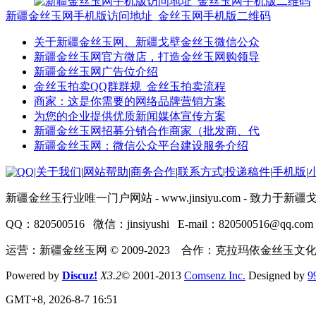
新疆金丝玉网手机版访问地址_金丝玉网手机版二维码
关于新疆金丝玉网、新疆戈壁金丝玉微信公众
新疆金丝玉网官方微店，打造金丝玉网购领导
新疆金丝玉网广告位介绍
金丝玉拍卖QQ群群规_金丝玉拍卖流程
商家：这是你需要的网络品牌营销方案
为您的企业提供优质新闻媒体宣传方案
新疆金丝玉网招募分销合作商家（批发商、代
新疆金丝玉网：微信公众平台建设服务介绍
|
关于我们
|
网站帮助
|
商务合作
|
联系方式
|
投递稿件
|
手机版
|
新疆金丝玉行业唯一门户网站 - www.jinsiyu.com -
QQ：820500516 微信：jinsiyushi E-mail：820500516@qq.com
运营：新疆金丝玉网 © 2009-2023 合作：克拉玛依金丝玉文
Powered by
Discuz!
X3.2
© 2001-2013
Comsenz Inc.
Designed by
9
GMT+8, 2026-8-7 16:51