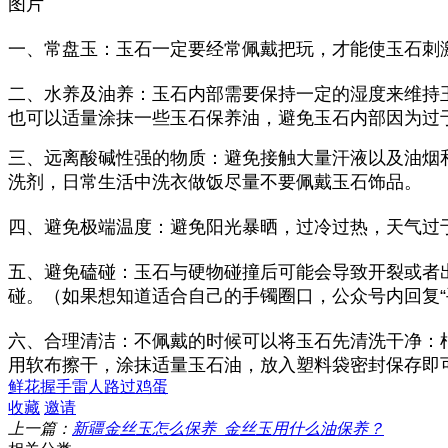
图片
一、常盘玉：玉石一定要经常佩戴把玩，才能使玉石刺
二、水养及油养：玉石内部需要保持一定的湿度来维持玉
也可以适量涂抹一些玉石保养油，避免玉石内部因为过
三、远离酸碱性强的物质：避免接触大量汗液以及油烟
洗剂，日常生活中洗衣做饭尽量不要佩戴玉石饰品。
四、避免极端温度：避免阳光暴晒，过冷过热，天气过
五、避免磕碰：玉石与硬物碰撞后可能会导致开裂或者
碰。（如果想知道适合自己的手镯圈口，公众号内回复“
六、合理清洁：不佩戴的时候可以将玉石先清洗干净：根
用软布擦干，涂抹适量玉石油，放入塑料袋密封保存即
鲜花
握手
雷人
路过
鸡蛋
收藏
邀请
上一篇：
新疆金丝玉怎么保养_金丝玉用什么油保养？