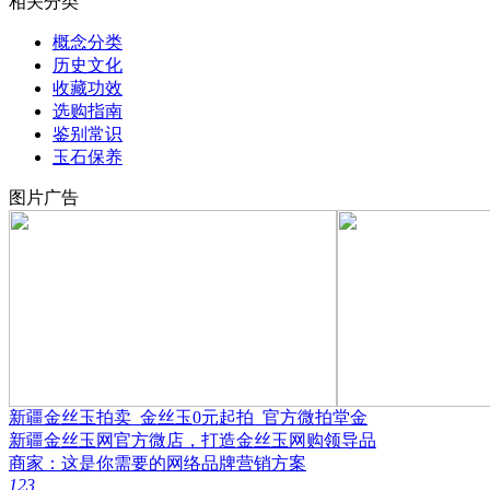
相关分类
概念分类
历史文化
收藏功效
选购指南
鉴别常识
玉石保养
图片广告
新疆金丝玉拍卖_金丝玉0元起拍_官方微拍堂金
新疆金丝玉网官方微店，打造金丝玉网购领导品
商家：这是你需要的网络品牌营销方案
1
2
3