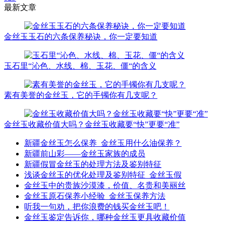
最新文章
金丝玉玉石的六条保养秘诀，你一定要知道
玉石里“沁色、水线、棉、玉花、僵“的含义
素有美誉的金丝玉，它的手镯你有几支呢？
金丝玉收藏价值大吗？金丝玉收藏要“快”更要“准”
新疆金丝玉怎么保养_金丝玉用什么油保养？
新疆前山彩——金丝玉家族的成员
新疆假冒金丝玉的处理方法及鉴别特征
浅谈金丝玉的优化处理及鉴别特征_金丝玉假
金丝玉中的贵族沙漠漆，价值、名贵和美丽丝
金丝玉原石保养小经验_金丝玉保养方法
听我一句劝，把你浪费的钱买金丝玉吧！
金丝玉鉴定告诉你，哪种金丝玉更具收藏价值