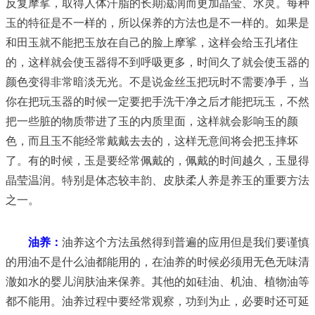
反复摩挲，取得人体汗脂的长期滋润而更加晶莹、水灵。每种
玉的特征是不一样的，所以保养的方法也是不一样的。如果是
和田玉就不能把玉放在自己的脸上摩挲，这样会给玉孔堵住
的，这样就会使玉器得不到呼吸更多，
时间久了就会使玉器的
颜色变得非常暗淡无光。不是说金丝玉把玩时不需要净手，当
你在把玩玉器的时候一定要把手洗干净之后才能把玩玉，不然
把一些脏的物质带进了玉的内质里面，这样就会影响玉的颜
色，而且玉不能经常戴戴去去的，这样无意间将会把玉摔坏
了。有的时候，玉是要经常佩戴的，佩戴的时间越久，玉显得
晶莹温润。特别是体态较丰韵、皮肤柔人养是养玉的重要方法
之一。
油养：
油养这个方法虽然得到普遍的应用但是我们要谨慎
的用油不是什么油都能用的，在油养的时候必须用无色无味清
澈如水的婴儿润肤油来保养。其他的如硅油、机油、植物油等
都不能用。油养过程中要经常观察，功到为止，必要时还可延