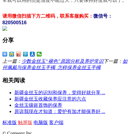
常就可以用的但是湿度不能过大，只要保持好度就可以了。
请用微信扫描下方二维码，联系客服购买：
微信号：
820500516
分享
上一篇：
少数金丝玉“褪色”原因分析及养护常识
下一篇：
如
何佩戴与保养金丝玉手镯_怎样保养金丝玉手镯
相关阅读
新疆金丝玉的识别和保养，觉得好就分享 ...
新疆金丝玉收藏保养应注意的六点
金丝玉镶嵌首饰的保养
原谅我现在才知道：爱护有加才能保养好 ...
标准版
触屏版
电脑版
客户端
© Comsenz Inc.